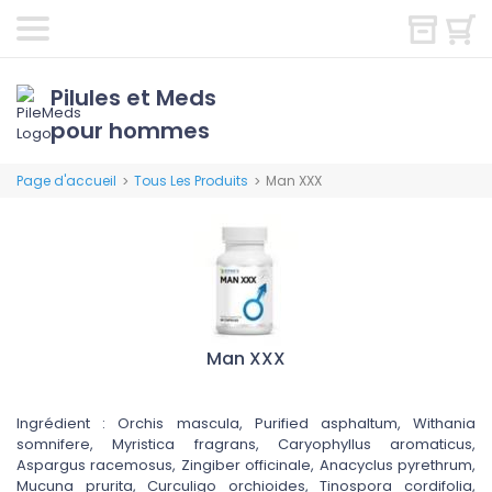
Pilules et Meds
pour hommes
Page d'accueil
Tous Les Produits
Man XXX
>
>
Man XXX
Ingrédient : Orchis mascula, Purified asphaltum, Withania
somnifere, Myristica fragrans, Caryophyllus aromaticus,
Aspargus racemosus, Zingiber officinale, Anacyclus pyrethrum,
Mucuna prurita, Curculigo orchioides, Tinospora cordifolia,