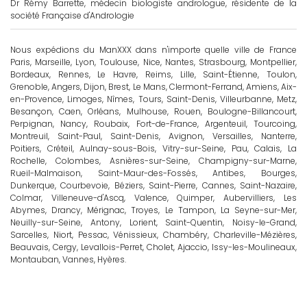
Dr Rémy Barrette, médecin biologiste andrologue, résidente de la
société Française d'Andrologie
Nous expédions du ManXXX dans n'importe quelle ville de France
Paris, Marseille, Lyon, Toulouse, Nice, Nantes, Strasbourg, Montpellier,
Bordeaux, Rennes, Le Havre, Reims, Lille, Saint-Étienne, Toulon,
Grenoble, Angers, Dijon, Brest, Le Mans, Clermont-Ferrand, Amiens, Aix-
en-Provence, Limoges, Nîmes, Tours, Saint-Denis, Villeurbanne, Metz,
Besançon, Caen, Orléans, Mulhouse, Rouen, Boulogne-Billancourt,
Perpignan, Nancy, Roubaix, Fort-de-France, Argenteuil, Tourcoing,
Montreuil, Saint-Paul, Saint-Denis, Avignon, Versailles, Nanterre,
Poitiers, Créteil, Aulnay-sous-Bois, Vitry-sur-Seine, Pau, Calais, La
Rochelle, Colombes, Asnières-sur-Seine, Champigny-sur-Marne,
Rueil-Malmaison, Saint-Maur-des-Fossés, Antibes, Bourges,
Dunkerque, Courbevoie, Béziers, Saint-Pierre, Cannes, Saint-Nazaire,
Colmar, Villeneuve-d'Ascq, Valence, Quimper, Aubervilliers, Les
Abymes, Drancy, Mérignac, Troyes, Le Tampon, La Seyne-sur-Mer,
Neuilly-sur-Seine, Antony, Lorient, Saint-Quentin, Noisy-le-Grand,
Sarcelles, Niort, Pessac, Vénissieux, Chambéry, Charleville-Mézières,
Beauvais, Cergy, Levallois-Perret, Cholet, Ajaccio, Issy-les-Moulineaux,
Montauban, Vannes, Hyères.