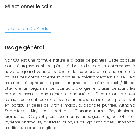
Sélectionner le colis
Description De Produit
Usage général
ManXXX est une formule naturelle à base de plantes. Cette capsule
pour l'élargissement de pénis à base de plantes commence à
travailler quand vous êtes réveillé, la capacité et la fonction de la
hausse des corps caverneux lorsque le médicament est utilisé. Cela
contribue à agrandir le pénis, augmenter le désir sexuel / libido,
atteindre un orgasme de pointe, prolonger le plaisir pendant les
rapports sexuels, augmenter la quantité de l'éjaculation. ManXXX
contient de nombreux extraits de plantes exotiques et des poudres et
en particulier celles de Orchis mascula, asphalte purifiée, Withania
Somnifere, Mryistica parfum, Cinnamomum Zeylalanicum,
aromaticus Caryophyllus, racemosus asperges, Zingiber Officnai,
pyrèthre Anacyclus, prurita Mucuna, Curculigo Orchioides, Tinospora
cordifolia, Ipomoea digitata.